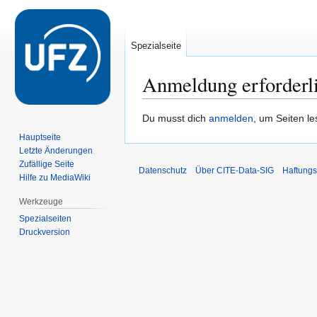
Spezialseite
Anmeldung erforderl
Zur
Zur
Du musst dich
anmelden
, um Seiten l
Navigation
Suche
Hauptseite
springen
springen
Letzte Änderungen
Zufällige Seite
Datenschutz
Über CITE-Data-SIG
Haftungs
Hilfe zu MediaWiki
Werkzeuge
Spezialseiten
Druckversion